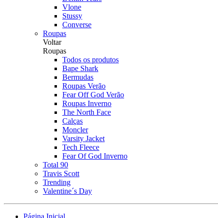
Vlone
Stussy
Converse
Roupas
Voltar
Roupas
Todos os produtos
Bape Shark
Bermudas
Roupas Verão
Fear Off God Verão
Roupas Inverno
The North Face
Calças
Moncler
Varsity Jacket
Tech Fleece
Fear Of God Inverno
Total 90
Travis Scott
Trending
Valentine´s Day
Página Inicial