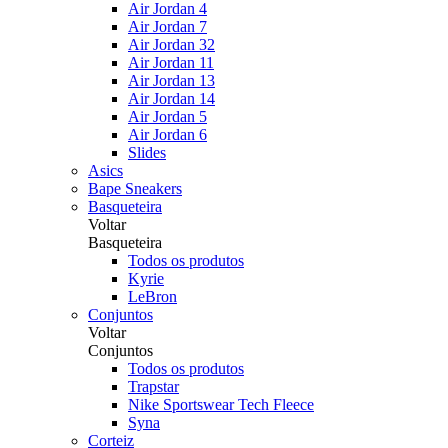
Air Jordan 4
Air Jordan 7
Air Jordan 32
Air Jordan 11
Air Jordan 13
Air Jordan 14
Air Jordan 5
Air Jordan 6
Slides
Asics
Bape Sneakers
Basqueteira
Voltar
Basqueteira
Todos os produtos
Kyrie
LeBron
Conjuntos
Voltar
Conjuntos
Todos os produtos
Trapstar
Nike Sportswear Tech Fleece
Syna
Corteiz