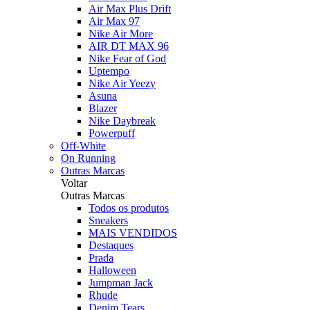
Air Max Plus Drift
Air Max 97
Nike Air More
AIR DT MAX 96
Nike Fear of God
Uptempo
Nike Air Yeezy
Asuna
Blazer
Nike Daybreak
Powerpuff
Off-White
On Running
Outras Marcas
Voltar
Outras Marcas
Todos os produtos
Sneakers
MAIS VENDIDOS
Destaques
Prada
Halloween
Jumpman Jack
Rhude
Denim Tears