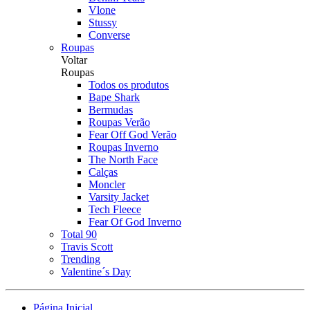
Vlone
Stussy
Converse
Roupas
Voltar
Roupas
Todos os produtos
Bape Shark
Bermudas
Roupas Verão
Fear Off God Verão
Roupas Inverno
The North Face
Calças
Moncler
Varsity Jacket
Tech Fleece
Fear Of God Inverno
Total 90
Travis Scott
Trending
Valentine´s Day
Página Inicial