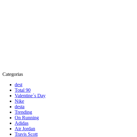
Categorias
dest
Total 90
Valentine´s Day
Nike
desta
Trending
On Running
Adidas
Air Jordan
Travis Scott