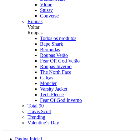
Vlone
Stussy
Converse
Roupas
Voltar
Roupas
Todos os produtos
Bape Shark
Bermudas
Roupas Verão
Fear Off God Verão
Roupas Inverno
The North Face
Calças
Moncler
Varsity Jacket
Tech Fleece
Fear Of God Inverno
Total 90
Travis Scott
Trending
Valentine´s Day
Página Inicial