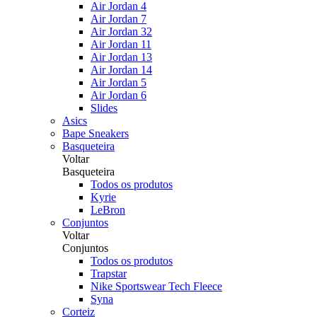
Air Jordan 4
Air Jordan 7
Air Jordan 32
Air Jordan 11
Air Jordan 13
Air Jordan 14
Air Jordan 5
Air Jordan 6
Slides
Asics
Bape Sneakers
Basqueteira
Voltar
Basqueteira
Todos os produtos
Kyrie
LeBron
Conjuntos
Voltar
Conjuntos
Todos os produtos
Trapstar
Nike Sportswear Tech Fleece
Syna
Corteiz