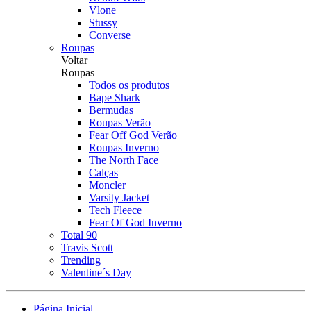
Vlone
Stussy
Converse
Roupas
Voltar
Roupas
Todos os produtos
Bape Shark
Bermudas
Roupas Verão
Fear Off God Verão
Roupas Inverno
The North Face
Calças
Moncler
Varsity Jacket
Tech Fleece
Fear Of God Inverno
Total 90
Travis Scott
Trending
Valentine´s Day
Página Inicial