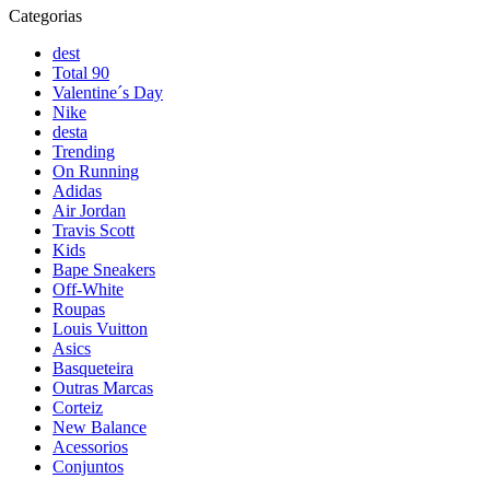
Categorias
dest
Total 90
Valentine´s Day
Nike
desta
Trending
On Running
Adidas
Air Jordan
Travis Scott
Kids
Bape Sneakers
Off-White
Roupas
Louis Vuitton
Asics
Basqueteira
Outras Marcas
Corteiz
New Balance
Acessorios
Conjuntos