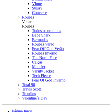
Vlone
Stussy
Converse
Roupas
Voltar
Roupas
Todos os produtos
Bape Shark
Bermudas
Roupas Verão
Fear Off God Verão
Roupas Inverno
The North Face
Calças
Moncler
Varsity Jacket
Tech Fleece
Fear Of God Inverno
Total 90
Travis Scott
Trending
Valentine´s Day
Página Inicial