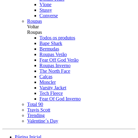
Vlone
Stussy
Converse
Roupas
Voltar
Roupas
Todos os produtos
Bape Shark
Bermudas
Roupas Verão
Fear Off God Verão
Roupas Inverno
The North Face
Calças
Moncler
Varsity Jacket
Tech Fleece
Fear Of God Inverno
Total 90
Travis Scott
Trending
Valentine´s Day
Página Inicial