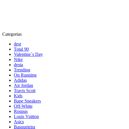
Categorias
dest
Total 90
Valentine´s Day
Nike
desta
Trending
On Running
Adidas
Air Jordan
Travis Scott
Kids
Bape Sneakers
Off-White
Roupas
Louis Vuitton
Asics
Basqueteira