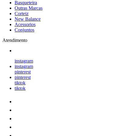
Basqueteira
Outras Marcas
Corteiz
New Balance
Acessorios
Conjuntos
Atendimento
instagram
instagram
pinterest
pinterest
tiktok
tiktok