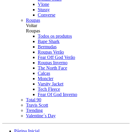
Vlone
Stussy
Converse
Roupas
Voltar
Roupas
Todos os produtos
Bape Shark
Bermudas
Roupas Verão
Fear Off God Verão
Roupas Inverno
The North Face
Calças
Moncler
Varsity Jacket
Tech Fleece
Fear Of God Inverno
Total 90
Travis Scott
Trending
Valentine´s Day
Página Inicial