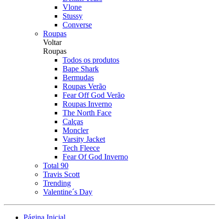
Vlone
Stussy
Converse
Roupas
Voltar
Roupas
Todos os produtos
Bape Shark
Bermudas
Roupas Verão
Fear Off God Verão
Roupas Inverno
The North Face
Calças
Moncler
Varsity Jacket
Tech Fleece
Fear Of God Inverno
Total 90
Travis Scott
Trending
Valentine´s Day
Página Inicial