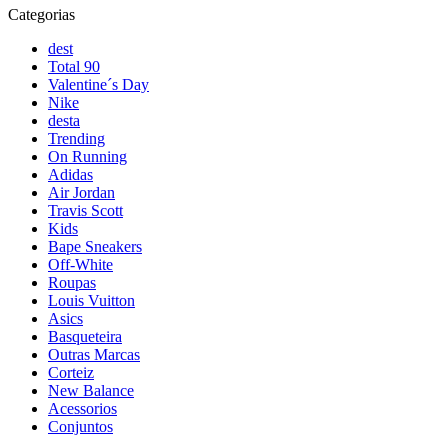
Categorias
dest
Total 90
Valentine´s Day
Nike
desta
Trending
On Running
Adidas
Air Jordan
Travis Scott
Kids
Bape Sneakers
Off-White
Roupas
Louis Vuitton
Asics
Basqueteira
Outras Marcas
Corteiz
New Balance
Acessorios
Conjuntos