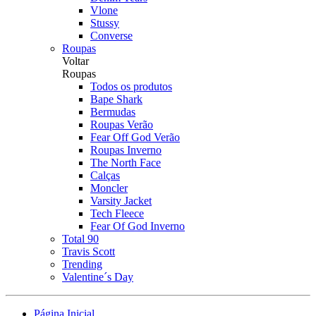
Vlone
Stussy
Converse
Roupas
Voltar
Roupas
Todos os produtos
Bape Shark
Bermudas
Roupas Verão
Fear Off God Verão
Roupas Inverno
The North Face
Calças
Moncler
Varsity Jacket
Tech Fleece
Fear Of God Inverno
Total 90
Travis Scott
Trending
Valentine´s Day
Página Inicial