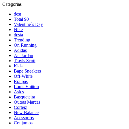
Categorias
dest
Total 90
Valentine´s Day
Nike
desta
Trending
On Running
Adidas
Air Jordan
Travis Scott
Kids
Bape Sneakers
Off-White
Roupas
Louis Vuitton
Asics
Basqueteira
Outras Marcas
Corteiz
New Balance
Acessorios
Conjuntos