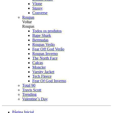
Vlone
Stussy
Converse
Roupas
Voltar
Roupas
Todos os produtos
Bape Shark
Bermudas
Roupas Verão
Fear Off God Verão
Roupas Inverno
The North Face
Calças
Moncler
Varsity Jacket
Tech Fleece
Fear Of God Inverno
Total 90
Travis Scott
Trending
Valentine´s Day
Página Inicial