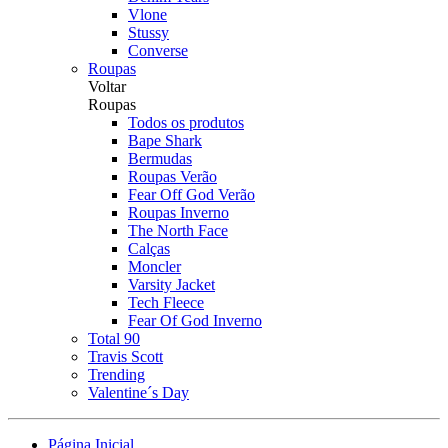
Vlone
Stussy
Converse
Roupas
Voltar
Roupas
Todos os produtos
Bape Shark
Bermudas
Roupas Verão
Fear Off God Verão
Roupas Inverno
The North Face
Calças
Moncler
Varsity Jacket
Tech Fleece
Fear Of God Inverno
Total 90
Travis Scott
Trending
Valentine´s Day
Página Inicial