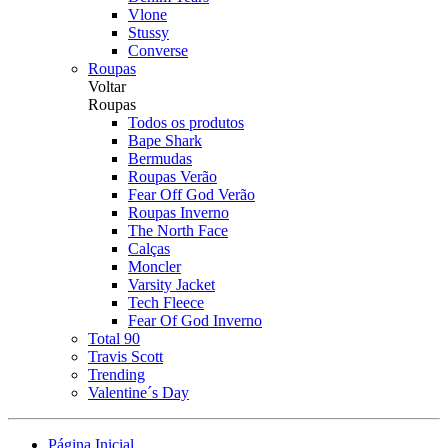
Vlone
Stussy
Converse
Roupas
Voltar
Roupas
Todos os produtos
Bape Shark
Bermudas
Roupas Verão
Fear Off God Verão
Roupas Inverno
The North Face
Calças
Moncler
Varsity Jacket
Tech Fleece
Fear Of God Inverno
Total 90
Travis Scott
Trending
Valentine´s Day
Página Inicial