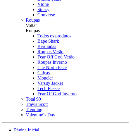
Vlone
Stussy
Converse
Roupas
Voltar
Roupas
Todos os produtos
Bape Shark
Bermudas
Roupas Verão
Fear Off God Verão
Roupas Inverno
The North Face
Calças
Moncler
Varsity Jacket
Tech Fleece
Fear Of God Inverno
Total 90
Travis Scott
Trending
Valentine´s Day
Página Inicial