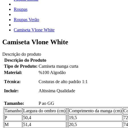
Roupas
Roupas Verão
Camiseta Vlone White
Camiseta Vlone White
Descrição do produto
Descrição do Produto
Tipo de Produto:
Camiseta manga curta
Material:
%100 Algodão
Técnica:
Costuras de alto padrão 1:1
Incluir:
Altissima Qualidade
Tamanho:
P ao GG
Tamanho
Largura do ombro (cm)
Comprimento da manga (cm)
Co
P
50,4
19,5
72
M
51,4
20,5
74