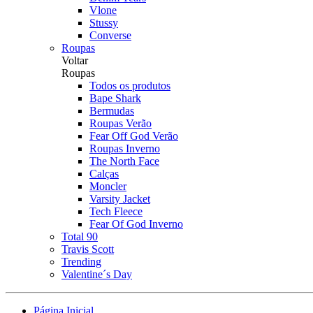
Vlone
Stussy
Converse
Roupas
Voltar
Roupas
Todos os produtos
Bape Shark
Bermudas
Roupas Verão
Fear Off God Verão
Roupas Inverno
The North Face
Calças
Moncler
Varsity Jacket
Tech Fleece
Fear Of God Inverno
Total 90
Travis Scott
Trending
Valentine´s Day
Página Inicial