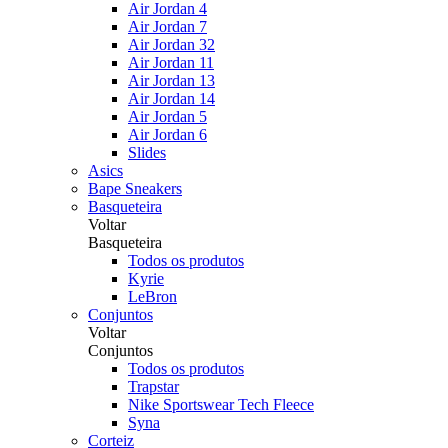
Air Jordan 4
Air Jordan 7
Air Jordan 32
Air Jordan 11
Air Jordan 13
Air Jordan 14
Air Jordan 5
Air Jordan 6
Slides
Asics
Bape Sneakers
Basqueteira
Voltar
Basqueteira
Todos os produtos
Kyrie
LeBron
Conjuntos
Voltar
Conjuntos
Todos os produtos
Trapstar
Nike Sportswear Tech Fleece
Syna
Corteiz