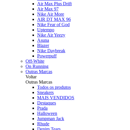
Air Max Plus Drift
Air Max 97
Nike Air More
AIR DT MAX 96
Nike Fear of God
Uptempo
Nike Air Yeezy
Asuna
Blazer
Nike Daybreak
Powerpuff
Off-White
On Running
Outras Marcas
Voltar
Outras Marcas
Todos os produtos
Sneakers
MAIS VENDIDOS
Destaques
Prada
Halloween
Jumpman Jack
Rhude
Denim Tears