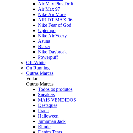
Air Max Plus Drift
Air Max 97
Nike Air More
AIR DT MAX 96
Nike Fear of God
Uptempo
Nike Air Yeezy
Asuna
Blazer
Nike Daybreak
Powerpuff
Off-White
On Running
Outras Marcas
Voltar
Outras Marcas
Todos os produtos
Sneakers
MAIS VENDIDOS
Destaques
Prada
Halloween
Jumpman Jack
Rhude
Denim Tears