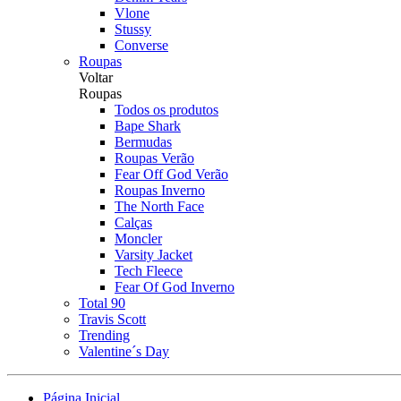
Vlone
Stussy
Converse
Roupas
Voltar
Roupas
Todos os produtos
Bape Shark
Bermudas
Roupas Verão
Fear Off God Verão
Roupas Inverno
The North Face
Calças
Moncler
Varsity Jacket
Tech Fleece
Fear Of God Inverno
Total 90
Travis Scott
Trending
Valentine´s Day
Página Inicial