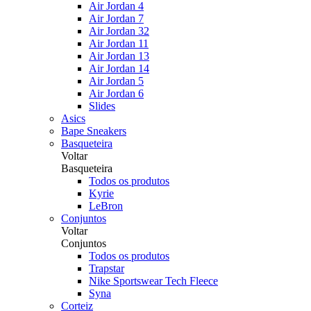
Air Jordan 4
Air Jordan 7
Air Jordan 32
Air Jordan 11
Air Jordan 13
Air Jordan 14
Air Jordan 5
Air Jordan 6
Slides
Asics
Bape Sneakers
Basqueteira
Voltar
Basqueteira
Todos os produtos
Kyrie
LeBron
Conjuntos
Voltar
Conjuntos
Todos os produtos
Trapstar
Nike Sportswear Tech Fleece
Syna
Corteiz