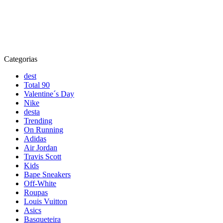
Categorias
dest
Total 90
Valentine´s Day
Nike
desta
Trending
On Running
Adidas
Air Jordan
Travis Scott
Kids
Bape Sneakers
Off-White
Roupas
Louis Vuitton
Asics
Basqueteira