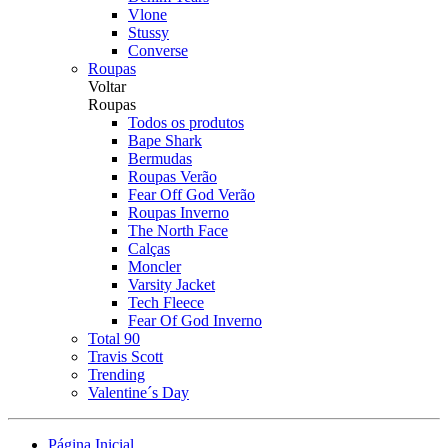
Vlone
Stussy
Converse
Roupas
Voltar
Roupas
Todos os produtos
Bape Shark
Bermudas
Roupas Verão
Fear Off God Verão
Roupas Inverno
The North Face
Calças
Moncler
Varsity Jacket
Tech Fleece
Fear Of God Inverno
Total 90
Travis Scott
Trending
Valentine´s Day
Página Inicial