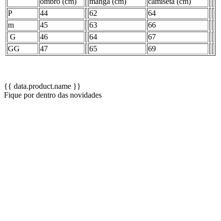
ombro (cm)
manga (cm)
camiseta (cm)
P
44
62
64
m
45
63
66
G
46
64
67
GG
47
65
69
{{ data.product.name }}
Fique por dentro das novidades