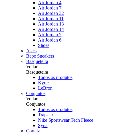
Air Jordan 4
Air Jordan 7
Air Jordan 32
Air Jordan 11
Air Jordan 13
Air Jordan 14
Air Jordan 5
Air Jordan 6
Slides
Asics
Bape Sneakers
Basqueteira
Voltar
Basqueteira
Todos os produtos
Kyrie
LeBron
Conjuntos
Voltar
Conjuntos
Todos os produtos
Trapstar
Nike Sportswear Tech Fleece
Syna
Corteiz