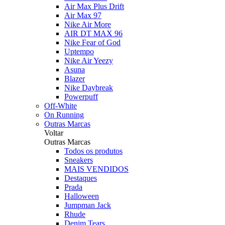
Air Max Plus Drift
Air Max 97
Nike Air More
AIR DT MAX 96
Nike Fear of God
Uptempo
Nike Air Yeezy
Asuna
Blazer
Nike Daybreak
Powerpuff
Off-White
On Running
Outras Marcas
Voltar
Outras Marcas
Todos os produtos
Sneakers
MAIS VENDIDOS
Destaques
Prada
Halloween
Jumpman Jack
Rhude
Denim Tears