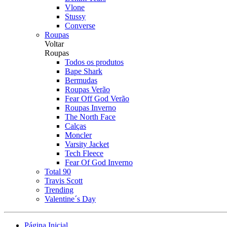
Vlone
Stussy
Converse
Roupas
Voltar
Roupas
Todos os produtos
Bape Shark
Bermudas
Roupas Verão
Fear Off God Verão
Roupas Inverno
The North Face
Calças
Moncler
Varsity Jacket
Tech Fleece
Fear Of God Inverno
Total 90
Travis Scott
Trending
Valentine´s Day
Página Inicial