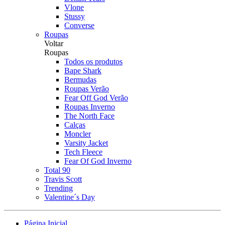
Vlone
Stussy
Converse
Roupas
Voltar
Roupas
Todos os produtos
Bape Shark
Bermudas
Roupas Verão
Fear Off God Verão
Roupas Inverno
The North Face
Calças
Moncler
Varsity Jacket
Tech Fleece
Fear Of God Inverno
Total 90
Travis Scott
Trending
Valentine´s Day
Página Inicial