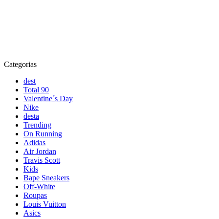
Categorias
dest
Total 90
Valentine´s Day
Nike
desta
Trending
On Running
Adidas
Air Jordan
Travis Scott
Kids
Bape Sneakers
Off-White
Roupas
Louis Vuitton
Asics