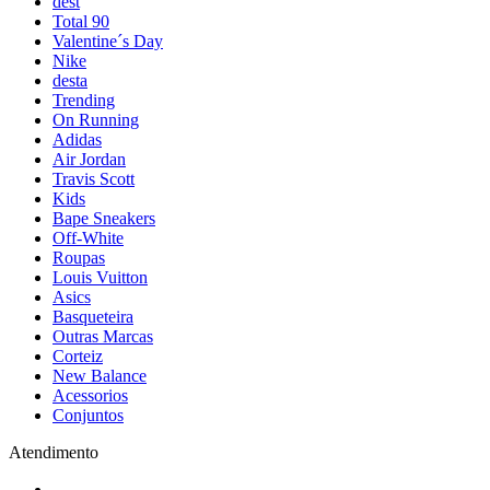
dest
Total 90
Valentine´s Day
Nike
desta
Trending
On Running
Adidas
Air Jordan
Travis Scott
Kids
Bape Sneakers
Off-White
Roupas
Louis Vuitton
Asics
Basqueteira
Outras Marcas
Corteiz
New Balance
Acessorios
Conjuntos
Atendimento