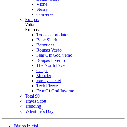
Vlone
Stussy
Converse
Roupas
Voltar
Roupas
Todos os produtos
Bape Shark
Bermudas
Roupas Verão
Fear Off God Verão
Roupas Inverno
The North Face
Calças
Moncler
Varsity Jacket
Tech Fleece
Fear Of God Inverno
Total 90
Travis Scott
Trending
Valentine´s Day
Página Inicial