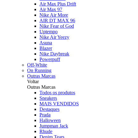
Air Max Plus Drift
Air Max 97
Nike Air More
AIR DT MAX 96
Nike Fear of God
Uptempo
Nike Air Yeezy
Asuna
Blazer
Nike Daybreak
Powerpuff
Off-White
On Running
Outras Marcas
Voltar
Outras Marcas
Todos os produtos
Sneakers
MAIS VENDIDOS
Destaques
Prada
Halloween
Jumpman Jack
Rhude
Denim Tears