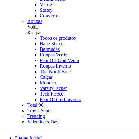
Vlone
Stussy
Converse
Roupas
Voltar
Roupas
Todos os produtos
Bape Shark
Bermudas
Roupas Verão
Fear Off God Verão
Roupas Inverno
The North Face
Calças
Moncler
Varsity Jacket
Tech Fleece
Fear Of God Inverno
Total 90
Travis Scott
Trending
Valentine´s Day
Página Inicial