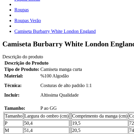
Roupas
Roupas Verão
Camiseta Burbarry White London England
Camiseta Burbarry White London Englan
Descrição do produto
Descrição do Produto
Tipo de Produto:
Camiseta manga curta
Material:
%100 Algodão
Técnica:
Costuras de alto padrão 1:1
Incluir:
Altissima Qualidade
Tamanho:
P ao GG
Tamanho
Largura do ombro (cm)
Comprimento da manga (cm)
Co
P
50,4
19,5
72
M
51,4
20,5
74