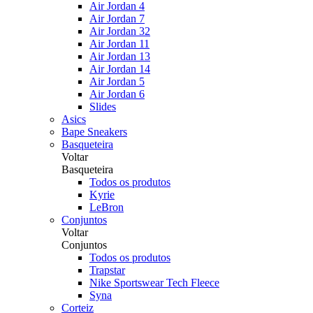
Air Jordan 4
Air Jordan 7
Air Jordan 32
Air Jordan 11
Air Jordan 13
Air Jordan 14
Air Jordan 5
Air Jordan 6
Slides
Asics
Bape Sneakers
Basqueteira
Voltar
Basqueteira
Todos os produtos
Kyrie
LeBron
Conjuntos
Voltar
Conjuntos
Todos os produtos
Trapstar
Nike Sportswear Tech Fleece
Syna
Corteiz