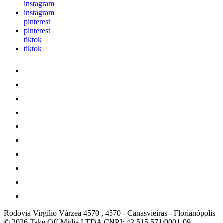
instagram
instagram
pinterest
pinterest
tiktok
tiktok
Rodovia Virgílio Várzea 4570 , 4570
-
Canasvieiras
-
Florianópolis
© 2026 Take Off Midia LTDA
CNPJ: 42.515.571/0001-09