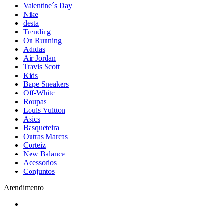
Valentine´s Day
Nike
desta
Trending
On Running
Adidas
Air Jordan
Travis Scott
Kids
Bape Sneakers
Off-White
Roupas
Louis Vuitton
Asics
Basqueteira
Outras Marcas
Corteiz
New Balance
Acessorios
Conjuntos
Atendimento