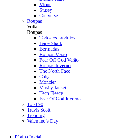
Vlone
Stussy
Converse
Roupas
Voltar
Roupas
Todos os produtos
Bape Shark
Bermudas
Roupas Verão
Fear Off God Verão
Roupas Inverno
The North Face
Calças
Moncler
Varsity Jacket
Tech Fleece
Fear Of God Inverno
Total 90
Travis Scott
Trending
Valentine´s Day
Página Inicial