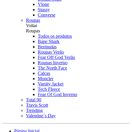
Vlone
Stussy
Converse
Roupas
Voltar
Roupas
Todos os produtos
Bape Shark
Bermudas
Roupas Verão
Fear Off God Verão
Roupas Inverno
The North Face
Calças
Moncler
Varsity Jacket
Tech Fleece
Fear Of God Inverno
Total 90
Travis Scott
Trending
Valentine´s Day
Página Inicial