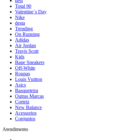
dest
Total 90
Valentine´s Day
Nike
desta
Trending
On Running
Adidas
Air Jordan
Travis Scott
Kids
Bape Sneakers
Off-White
Roupas
Louis Vuitton
Asics
Basqueteira
Outras Marcas
Corteiz
New Balance
Acessorios
Conjuntos
Atendimento