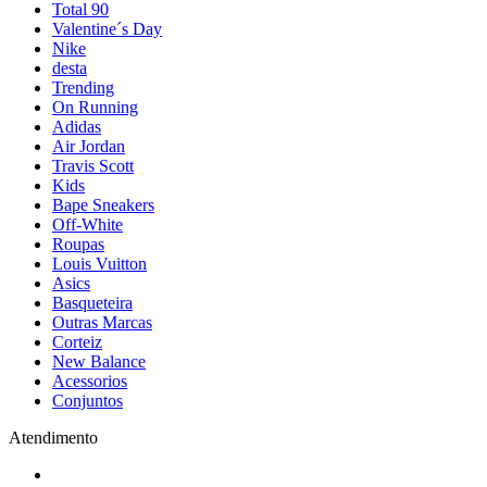
Total 90
Valentine´s Day
Nike
desta
Trending
On Running
Adidas
Air Jordan
Travis Scott
Kids
Bape Sneakers
Off-White
Roupas
Louis Vuitton
Asics
Basqueteira
Outras Marcas
Corteiz
New Balance
Acessorios
Conjuntos
Atendimento