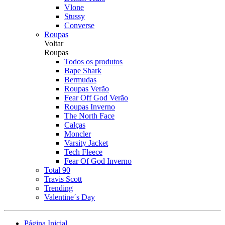
Vlone
Stussy
Converse
Roupas
Voltar
Roupas
Todos os produtos
Bape Shark
Bermudas
Roupas Verão
Fear Off God Verão
Roupas Inverno
The North Face
Calças
Moncler
Varsity Jacket
Tech Fleece
Fear Of God Inverno
Total 90
Travis Scott
Trending
Valentine´s Day
Página Inicial